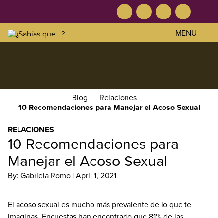
Facebook
Twitter
Instagram
YouTube
Tog
Skip
Skip
Skip
Sea
MENU
to
to
to
primary
main
footer
El
navigation
content
bienestar
sexual
es
parte
Blog
Relaciones
de
10 Recomendaciones para Manejar el Acoso Sexual
tu
salud
RELACIONES
10 Recomendaciones para
y
bienestar
Manejar el Acoso Sexual
en
By: Gabriela Romo |
April 1, 2021
general.
Conoce
tu
El acoso sexual es mucho más prevalente de lo que te
cuerpo.
imaginas. Encuestas han encontrado que 81% de las