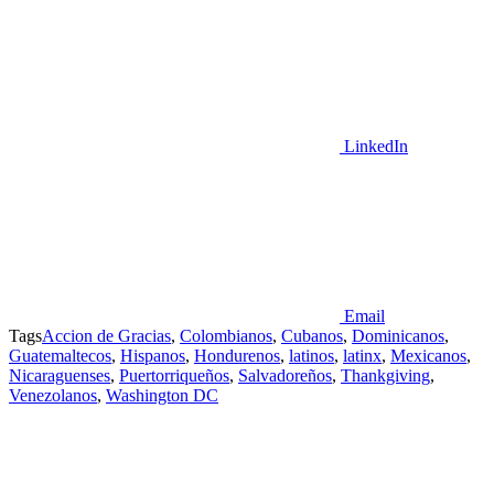
LinkedIn
Email
Tags
Accion de Gracias
,
Colombianos
,
Cubanos
,
Dominicanos
,
Guatemaltecos
,
Hispanos
,
Hondurenos
,
latinos
,
latinx
,
Mexicanos
,
Nicaraguenses
,
Puertorriqueños
,
Salvadoreños
,
Thankgiving
,
Venezolanos
,
Washington DC