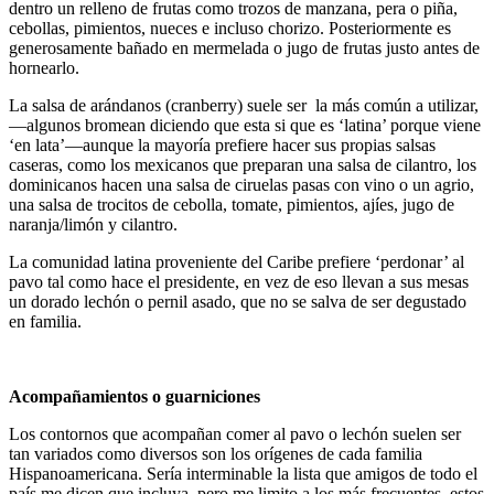
dentro un relleno de frutas como trozos de manzana, pera o piña,
cebollas, pimientos, nueces e incluso chorizo. Posteriormente es
generosamente bañado en mermelada o jugo de frutas justo antes de
hornearlo.
La salsa de arándanos (cranberry) suele ser la más común a utilizar,
—algunos bromean diciendo que esta si que es ‘latina’ porque viene
‘en lata’—aunque la mayoría prefiere hacer sus propias salsas
caseras, como los mexicanos que preparan una salsa de cilantro, los
dominicanos hacen una salsa de ciruelas pasas con vino o un agrio,
una salsa de trocitos de cebolla, tomate, pimientos, ajíes, jugo de
naranja/limón y cilantro.
La comunidad latina proveniente del Caribe prefiere ‘perdonar’ al
pavo tal como hace el presidente, en vez de eso llevan a sus mesas
un dorado lechón o pernil asado, que no se salva de ser degustado
en familia.
Acompañamientos o guarniciones
Los contornos que acompañan comer al pavo o lechón suelen ser
tan variados como diversos son los orígenes de cada familia
Hispanoamericana. Sería interminable la lista que amigos de todo el
país me dicen que incluya, pero me limito a los más frecuentes, estos