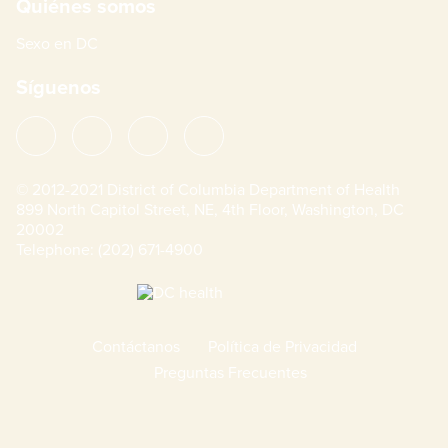
Footer
Quiénes somos
Sexo en DC
Síguenos
Facebook
Twitter
Instagram
YouTube
© 2012-2021 District of Columbia Department of Health
899 North Capitol Street, NE, 4th Floor, Washington, DC
20002
Telephone:
(202) 671-4900
Contáctanos
Política de Privacidad
Preguntas Frecuentes