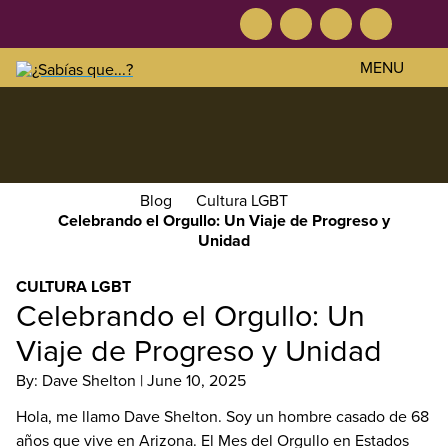
Facebook
Twitter
Instagram
YouTube
Tog
Skip
Skip
Skip
Sea
MENU
to
to
to
primary
main
footer
El
navigation
content
bienestar
sexual
es
parte
Blog
Cultura LGBT
de
Celebrando el Orgullo: Un Viaje de Progreso y
Unidad
tu
salud
CULTURA LGBT
y
Celebrando el Orgullo: Un
bienestar
en
Viaje de Progreso y Unidad
general.
By: Dave Shelton |
June 10, 2025
Conoce
tu
Hola, me llamo Dave Shelton. Soy un hombre casado de 68
cuerpo.
años que vive en Arizona. El Mes del Orgullo en Estados