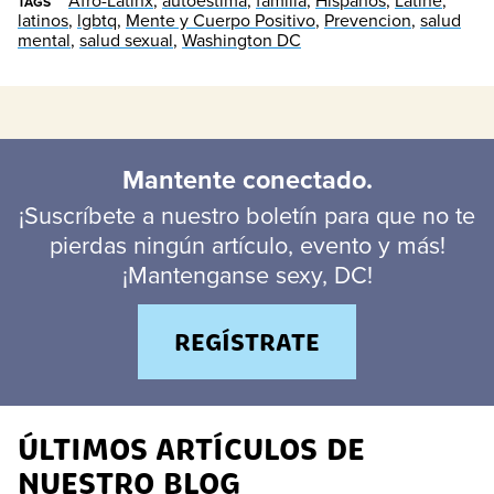
Afro-Latinx
,
autoestima
,
familia
,
Hispanos
,
Latine
,
TAGS
latinos
,
lgbtq
,
Mente y Cuerpo Positivo
,
Prevencion
,
salud
mental
,
salud sexual
,
Washington DC
Mantente conectado.
¡Suscríbete a nuestro boletín para que no te
pierdas ningún artículo, evento y más!
¡Mantenganse sexy, DC!
REGÍSTRATE
ÚLTIMOS ARTÍCULOS DE
NUESTRO BLOG